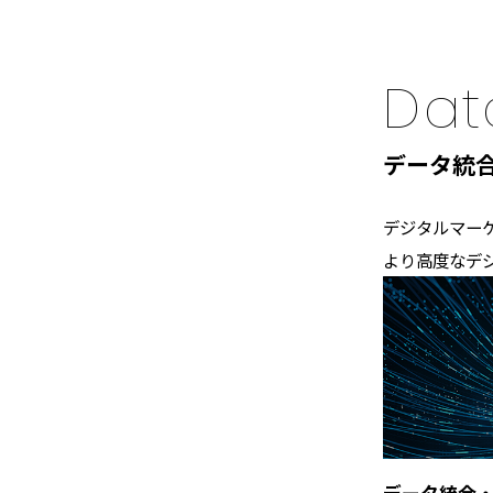
Data
データ統
デジタルマー
より高度なデ
データ統合